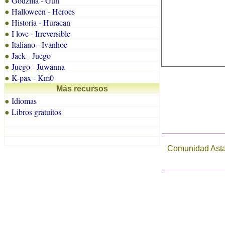
Godzilla - Gun
●
Halloween - Heroes
●
Historia - Huracan
●
I love - Irreversible
●
Italiano - Ivanhoe
●
Jack - Juego
●
Juego - Juwanna
●
K-pax - Km0
●
Más recursos
Idiomas
●
Libros gratuitos
●
Comunidad Astal