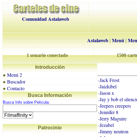
Comunidad Astalaweb
Astalaweb
Menú
Men
|
|
1 usuario conectado
1500 carte
Introducción
Menú 2
●
-Jack Frost
Buscador
●
-Jaizkibel
Contacto
●
-Jason x
Busca Información
-Jay y bob el silenc
Busca Info sobre Película:
-Jeepers creepers
-Jennifer 8
-Jerry Maguire
-Jezabel
Patrocinio
-Jimmy neutron