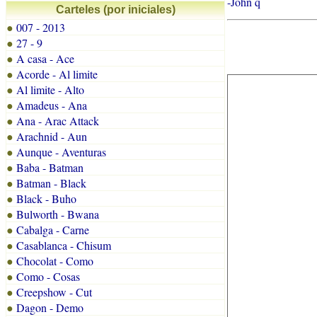
-John q
Carteles (por iniciales)
007 - 2013
●
27 - 9
●
A casa - Ace
●
Acorde - Al limite
●
Al limite - Alto
●
Amadeus - Ana
●
Ana - Arac Attack
●
Arachnid - Aun
●
Aunque - Aventuras
●
Baba - Batman
●
Batman - Black
●
Black - Buho
●
Bulworth - Bwana
●
Cabalga - Carne
●
Casablanca - Chisum
●
Chocolat - Como
●
Como - Cosas
●
Creepshow - Cut
●
Dagon - Demo
●