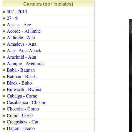
Carteles (por iniciales)
007 - 2013
●
27 - 9
●
A casa - Ace
●
Acorde - Al limite
●
Al limite - Alto
●
Amadeus - Ana
●
Ana - Arac Attack
●
Arachnid - Aun
●
Aunque - Aventuras
●
Baba - Batman
●
Batman - Black
●
Black - Buho
●
Bulworth - Bwana
●
Cabalga - Carne
●
Casablanca - Chisum
●
Chocolat - Como
●
Como - Cosas
●
Creepshow - Cut
●
Dagon - Demo
●