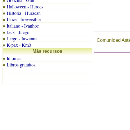
Godzilla - Gun
●
Halloween - Heroes
●
Historia - Huracan
●
I love - Irreversible
●
Italiano - Ivanhoe
●
Jack - Juego
●
Juego - Juwanna
●
Comunidad Astal
K-pax - Km0
●
Más recursos
Idiomas
●
Libros gratuitos
●