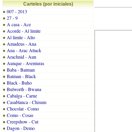
Carteles (por iniciales)
007 - 2013
●
27 - 9
●
A casa - Ace
●
Acorde - Al limite
●
Al limite - Alto
●
Amadeus - Ana
●
Ana - Arac Attack
●
Arachnid - Aun
●
Aunque - Aventuras
●
Baba - Batman
●
Batman - Black
●
Black - Buho
●
Bulworth - Bwana
●
Cabalga - Carne
●
Casablanca - Chisum
●
Chocolat - Como
●
Como - Cosas
●
Creepshow - Cut
●
Dagon - Demo
●