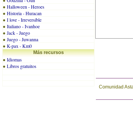
Godzilla - Gun
●
Halloween - Heroes
●
Historia - Huracan
●
I love - Irreversible
●
Italiano - Ivanhoe
●
Jack - Juego
●
Juego - Juwanna
●
K-pax - Km0
●
Más recursos
Idiomas
●
Libros gratuitos
●
Comunidad Astal