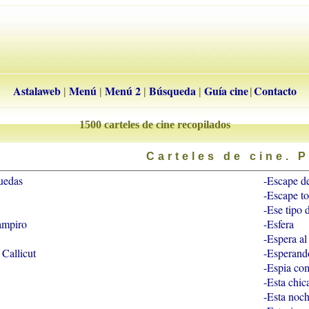
Astalaweb
Menú
Menú 2
Búsqueda
Guía cine
Contacto
|
|
|
|
|
1500 carteles de cine recopilados
Carteles de cine. P
uedas
-Escape d
-Escape to
-Ese tipo 
vampiro
-Esfera
-Espera al
Callicut
-Esperand
-Espia co
-Esta chi
-Esta noc