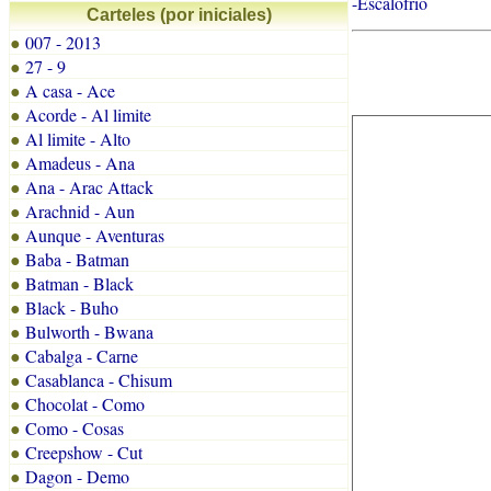
-Escalofrio
Carteles (por iniciales)
007 - 2013
●
27 - 9
●
A casa - Ace
●
Acorde - Al limite
●
Al limite - Alto
●
Amadeus - Ana
●
Ana - Arac Attack
●
Arachnid - Aun
●
Aunque - Aventuras
●
Baba - Batman
●
Batman - Black
●
Black - Buho
●
Bulworth - Bwana
●
Cabalga - Carne
●
Casablanca - Chisum
●
Chocolat - Como
●
Como - Cosas
●
Creepshow - Cut
●
Dagon - Demo
●