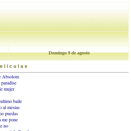
Domingo 9 de agosto
elículas
e Absolom
 paradise
de mujer
 ultimo baile
o al mesias
mo puedas
ca me pone
he no