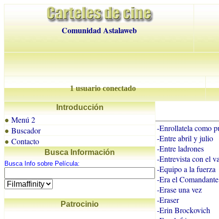
Comunidad Astalaweb
1 usuario conectado
Introducción
Menú 2
●
-Enrollatela como p
Buscador
●
-Entre abril y julio
Contacto
●
-Entre ladrones
Busca Información
-Entrevista con el 
Busca Info sobre Película:
-Equipo a la fuerza
-Era el Comandante 
-Erase una vez
-Eraser
Patrocinio
-Erin Brockovich