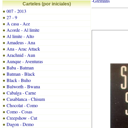
-Gremlins
Carteles (por iniciales)
007 - 2013
●
27 - 9
●
A casa - Ace
●
Acorde - Al limite
●
Al limite - Alto
●
Amadeus - Ana
●
Ana - Arac Attack
●
Arachnid - Aun
●
Aunque - Aventuras
●
Baba - Batman
●
Batman - Black
●
Black - Buho
●
Bulworth - Bwana
●
Cabalga - Carne
●
Casablanca - Chisum
●
Chocolat - Como
●
Como - Cosas
●
Creepshow - Cut
●
Dagon - Demo
●