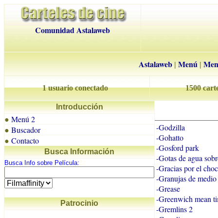
Comunidad Astalaweb
Astalaweb
Menú
Men
|
|
1 usuario conectado
1500 carte
Introducción
Menú 2
●
-Godzilla
Buscador
●
-Gohatto
Contacto
●
-Gosford park
Busca Información
-Gotas de agua sobre
Busca Info sobre Película:
-Gracias por el choc
-Granujas de medio
-Grease
-Greenwich mean t
Patrocinio
-Gremlins 2