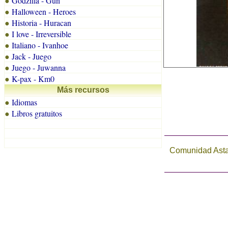
Godzilla - Gun
●
Halloween - Heroes
●
Historia - Huracan
●
I love - Irreversible
●
Italiano - Ivanhoe
●
Jack - Juego
●
Juego - Juwanna
●
K-pax - Km0
●
Más recursos
Idiomas
●
Libros gratuitos
●
Comunidad Astal