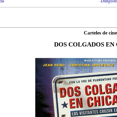
zas
-Dungeons