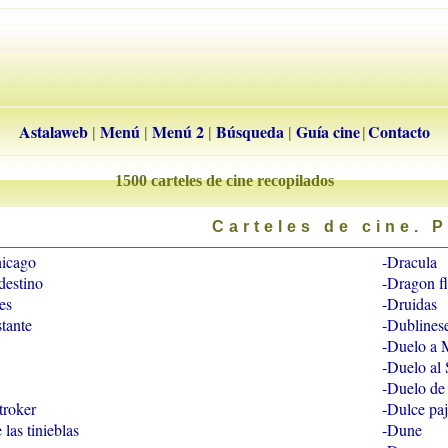
Astalaweb
Menú
Menú 2
Búsqueda
Guía cine
Contacto
|
|
|
|
|
1500 carteles de cine recopilados
Carteles de cine. P
hicago
-Dracula
destino
-Dragon f
es
-Druidas
stante
-Dublines
-Duelo a 
-Duelo al 
-Duelo de
troker
-Dulce paj
 las tinieblas
-Dune