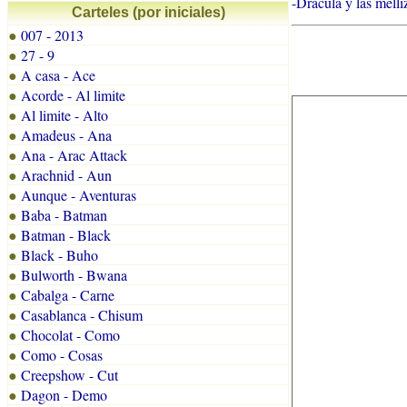
-Dracula y las melli
Carteles (por iniciales)
007 - 2013
●
27 - 9
●
A casa - Ace
●
Acorde - Al limite
●
Al limite - Alto
●
Amadeus - Ana
●
Ana - Arac Attack
●
Arachnid - Aun
●
Aunque - Aventuras
●
Baba - Batman
●
Batman - Black
●
Black - Buho
●
Bulworth - Bwana
●
Cabalga - Carne
●
Casablanca - Chisum
●
Chocolat - Como
●
Como - Cosas
●
Creepshow - Cut
●
Dagon - Demo
●