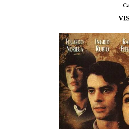
Ca
VI